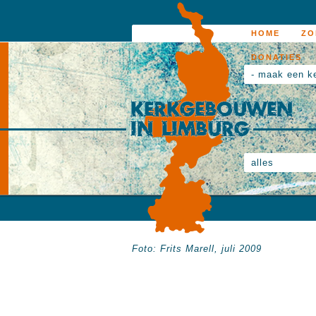
HOME
ZO
DONATIES
- maak een k
alles
Foto: Frits Marell, juli 2009