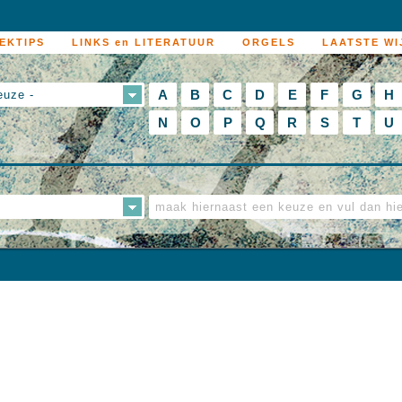
EKTIPS
LINKS en LITERATUUR
ORGELS
LAATSTE WI
A
B
C
D
E
F
G
H
euze -
N
O
P
Q
R
S
T
U