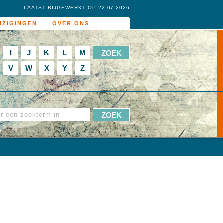
LAATST BIJGEWERKT OP 22-07-2026
JZIGINGEN
OVER ONS
I
J
K
L
M
V
W
X
Y
Z