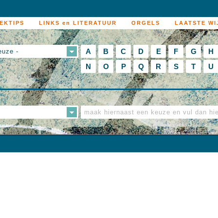
EKTIPS
LINKS en LITERATUUR
ORGELS
LAATSTE WI
A
B
C
D
E
F
G
H
euze -
N
O
P
Q
R
S
T
U