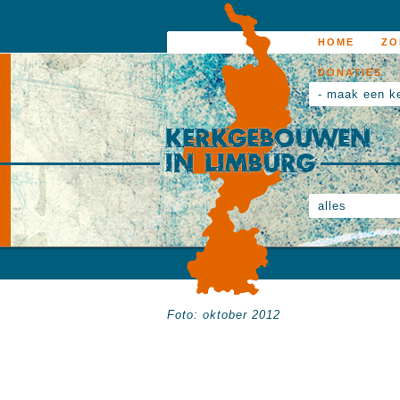
HOME
ZO
DONATIES
- maak een k
alles
Foto: oktober 2012