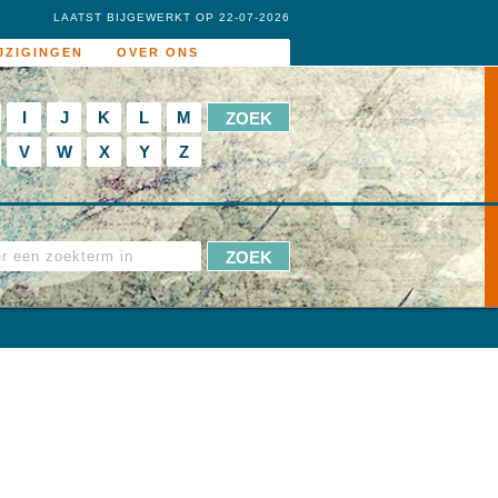
LAATST BIJGEWERKT OP 22-07-2026
JZIGINGEN
OVER ONS
I
J
K
L
M
V
W
X
Y
Z