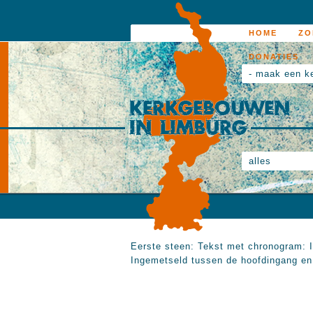
HOME
ZO
DONATIES
- maak een k
alles
Eerste steen: Tekst met chronogram: 
Ingemetseld tussen de hoofdingang en