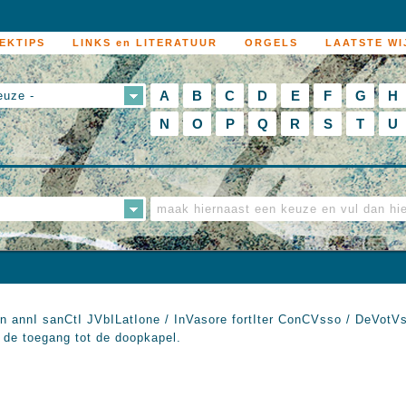
EKTIPS
LINKS en LITERATUUR
ORGELS
LAATSTE WI
A
B
C
D
E
F
G
H
euze -
N
O
P
Q
R
S
T
U
In annI sanCtI JVbILatIone / InVasore fortIter ConCVsso / DeVotV
 de toegang tot de doopkapel.