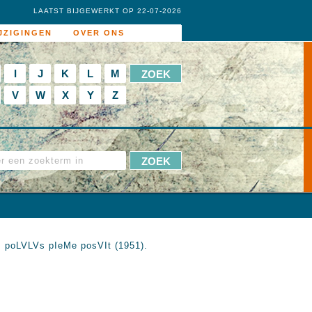
LAATST BIJGEWERKT OP 22-07-2026
JZIGINGEN
OVER ONS
I
J
K
L
M
V
W
X
Y
Z
s poLVLVs pIeMe posVIt (1951).