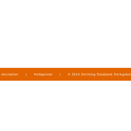
disclaimer
|
Heiligennet
|
© 2014 Stichting Databank Kerkgeb
in Limburg
|
produced by
www.mediamens.nl