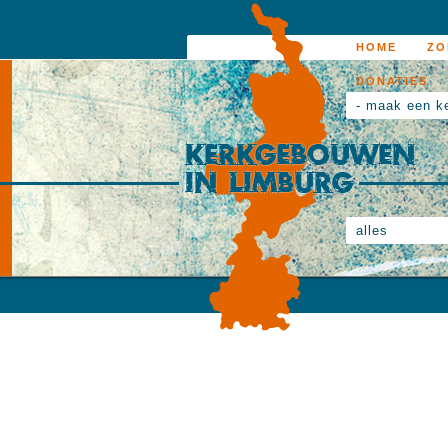
HOME
ZO
DONATIES
- maak een k
alles