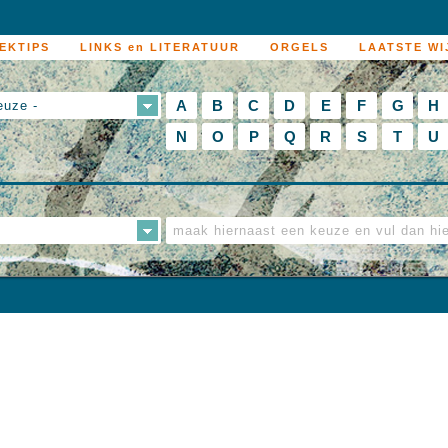
EKTIPS
LINKS en LITERATUUR
ORGELS
LAATSTE WI
A
B
C
D
E
F
G
H
euze -
N
O
P
Q
R
S
T
U