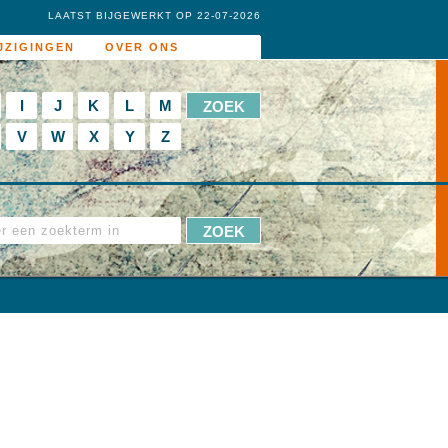
LAATST BIJGEWERKT OP 22-07-2026
JZIGINGEN
OVER ONS
I
J
K
L
M
V
W
X
Y
Z