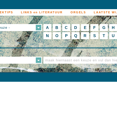
EKTIPS
LINKS en LITERATUUR
ORGELS
LAATSTE WI
A
B
C
D
E
F
G
H
euze -
N
O
P
Q
R
S
T
U