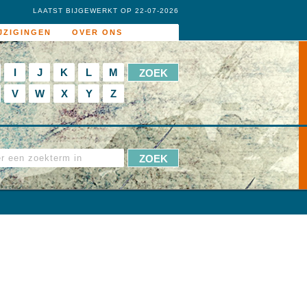
LAATST BIJGEWERKT OP 22-07-2026
JZIGINGEN
OVER ONS
I
J
K
L
M
V
W
X
Y
Z