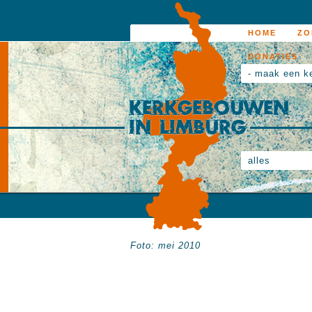
HOME
ZO
DONATIES
- maak een k
alles
Foto: mei 2010