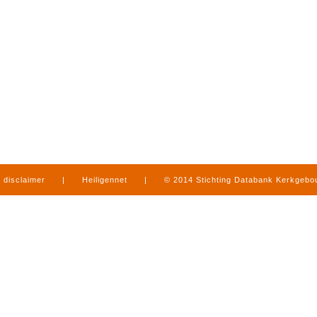
disclaimer
|
Heiligennet
|
© 2014 Stichting Databank Kerkgeb
in Limburg
|
produced by
www.mediamens.nl