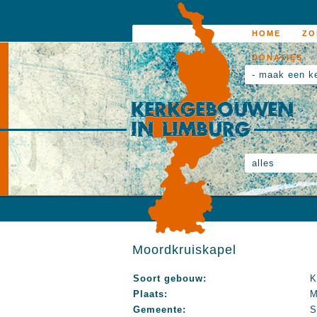
HOME
ZO
DONATIES
- maak een k
alles
Moordkruiskapel
Soort gebouw:
K
Plaats:
M
Gemeente:
S