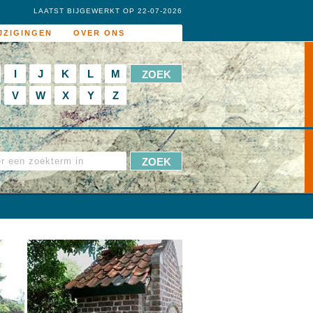
LAATST BIJGEWERKT OP 22-07-2026
JZIGINGEN
OVER ONS
I
J
K
L
M
V
W
X
Y
Z