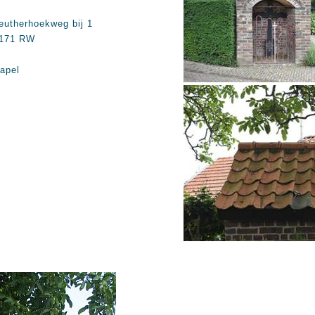
eutherhoekweg bij 1
171 RW
apel