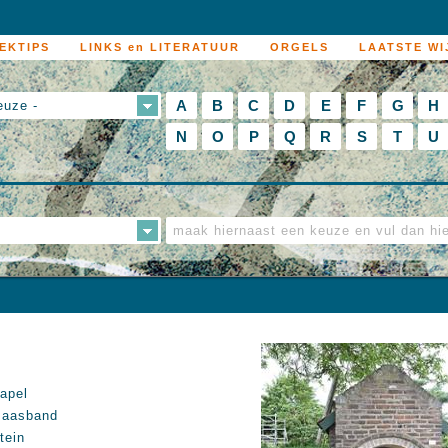
EKTIPS
LINKS en LITERATUUR
ORGELS
LAATSTE WI
A
B
C
D
E
F
G
H
euze -
N
O
P
Q
R
S
T
U
apel
aasband
tein