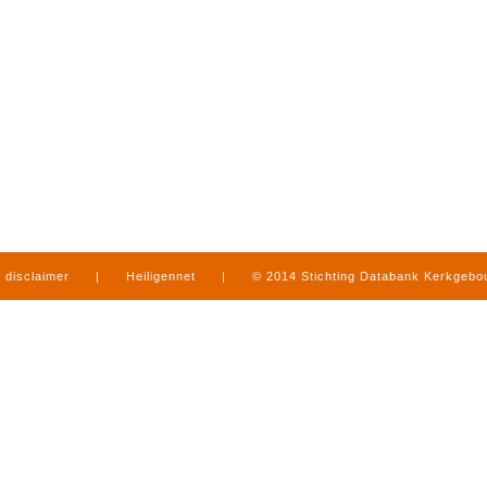
disclaimer
|
Heiligennet
|
© 2014 Stichting Databank Kerkgeb
in Limburg
|
produced by
www.mediamens.nl