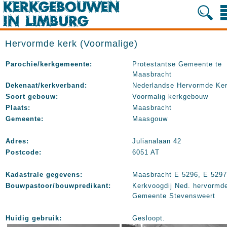
Hervormde kerk (Voormalige)
Parochie/kerkgemeente:
Protestantse Gemeente te
Maasbracht
Dekenaat/kerkverband:
Nederlandse Hervormde Ke
Soort gebouw:
Voormalig kerkgebouw
Plaats:
Maasbracht
Gemeente:
Maasgouw
Adres:
Julianalaan 42
Postcode:
6051 AT
Kadastrale gegevens:
Maasbracht E 5296, E 5297
Bouwpastoor/bouwpredikant:
Kerkvoogdij Ned. hervormd
Gemeente Stevensweert
Huidig gebruik:
Gesloopt.