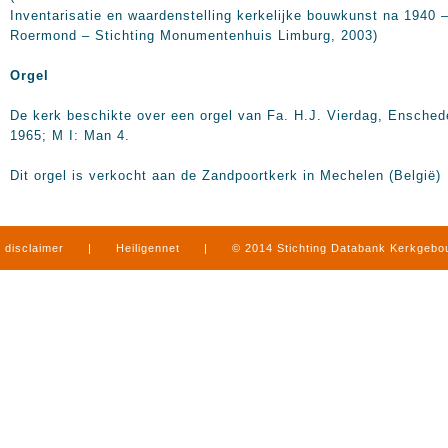
Inventarisatie en waardenstelling kerkelijke bouwkunst na 1940 
Roermond – Stichting Monumentenhuis Limburg, 2003)
Orgel
De kerk beschikte over een orgel van Fa. H.J. Vierdag, Ensched
1965; M I: Man 4.
Dit orgel is verkocht aan de Zandpoortkerk in Mechelen (België)
disclaimer
|
Heiligennet
|
© 2014 Stichting Databank Kerkgeb
in Limburg
|
produced by
www.mediamens.nl