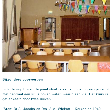
Bijzondere voorwerpen
Schildering. Boven de preekstoel is een schildering aangebracht
met centraal een kruis boven water, waarin een vis. Het kruis is
geflankeerd door twee duiven.
(Bron: Dr A. Jacobs en Drs. A.A. Wiekart – Kerken na 1940.