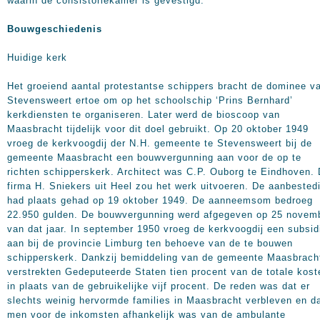
waarin de consistoriekamer is gevestigd.
Bouwgeschiedenis
Huidige kerk
Het groeiend aantal protestantse schippers bracht de dominee v
Stevensweert ertoe om op het schoolschip ‘Prins Bernhard’
kerkdiensten te organiseren. Later werd de bioscoop van
Maasbracht tijdelijk voor dit doel gebruikt. Op 20 oktober 1949
vroeg de kerkvoogdij der N.H. gemeente te Stevensweert bij de
gemeente Maasbracht een bouwvergunning aan voor de op te
richten schipperskerk. Architect was C.P. Ouborg te Eindhoven.
firma H. Sniekers uit Heel zou het werk uitvoeren. De aanbested
had plaats gehad op 19 oktober 1949. De aanneemsom bedroeg
22.950 gulden. De bouwvergunning werd afgegeven op 25 novem
van dat jaar. In september 1950 vroeg de kerkvoogdij een subsid
aan bij de provincie Limburg ten behoeve van de te bouwen
schipperskerk. Dankzij bemiddeling van de gemeente Maasbrach
verstrekten Gedeputeerde Staten tien procent van de totale kost
in plaats van de gebruikelijke vijf procent. De reden was dat er
slechts weinig hervormde families in Maasbracht verbleven en d
men voor de inkomsten afhankelijk was van de ambulante