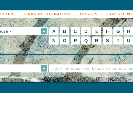
EKTIPS
LINKS en LITERATUUR
ORGELS
LAATSTE WI
A
B
C
D
E
F
G
H
euze -
N
O
P
Q
R
S
T
U