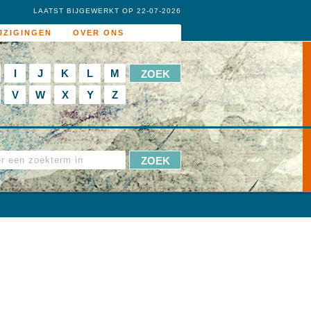
LAATST BIJGEWERKT OP 22-07-2026
JZIGINGEN
OVER ONS
I
J
K
L
M
V
W
X
Y
Z