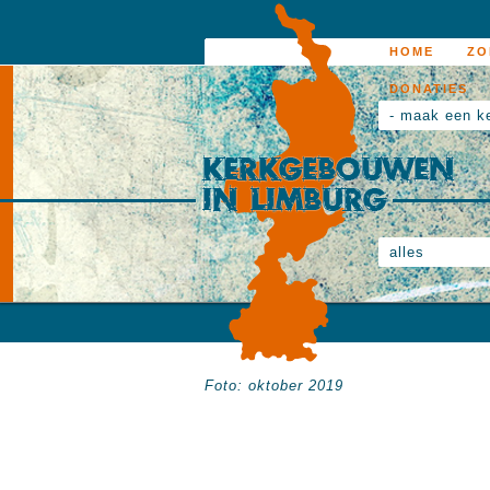
HOME
ZO
DONATIES
- maak een k
alles
Foto: oktober 2019