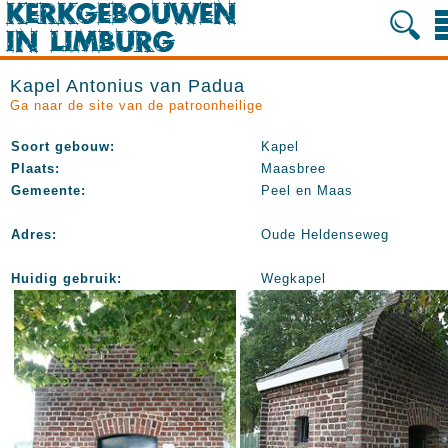
Kapel Antonius van Padua
Ga naar de site van de patroonheilige
Soort gebouw:
Kapel
Plaats:
Maasbree
Gemeente:
Peel en Maas
Adres:
Oude Heldenseweg
Huidig gebruik:
Wegkapel