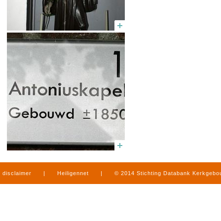
disclaimer
|
Heiligennet
|
© 2014 Stichting Databank Kerkgeb
in Limburg
|
produced by
www.mediamens.nl