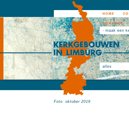
HOME
ZO
DONATIES
- maak een k
alles
Foto: oktober 2019