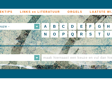
EKTIPS
LINKS en LITERATUUR
ORGELS
LAATSTE WI
A
B
C
D
E
F
G
H
euze -
N
O
P
Q
R
S
T
U