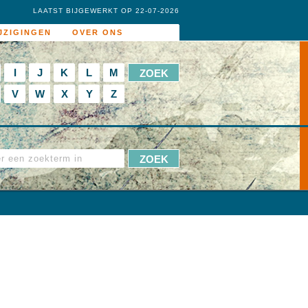
LAATST BIJGEWERKT OP 22-07-2026
JZIGINGEN
OVER ONS
I
J
K
L
M
V
W
X
Y
Z