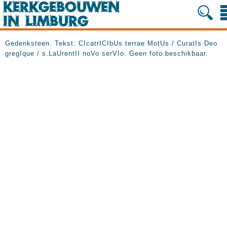
Gedenksteen. Tekst: CIcatrICIbUs terrae MotUs / CuratIs Deo
gregIque / s.LaUrentII noVo serVIo. Geen foto beschikbaar.