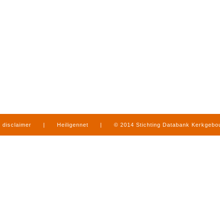
disclaimer
|
Heiligennet
|
© 2014 Stichting Databank Kerkgeb
in Limburg
|
produced by
www.mediamens.nl