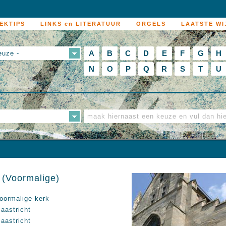
EKTIPS
LINKS en LITERATUUR
ORGELS
LAATSTE WI
A
B
C
D
E
F
G
H
euze -
N
O
P
Q
R
S
T
U
 (Voormalige)
oormalige kerk
aastricht
aastricht