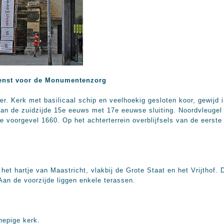
enst voor de Monumentenzorg
r. Kerk met basilicaal schip en veelhoekig gesloten koor, gewijd i
aan de zuidzijde 15e eeuws met 17e eeuwse sluiting. Noordvleugel 
e voorgevel 1660. Op het achterterrein overblijfsels van de eerst
et hartje van Maastricht, vlakbij de Grote Staat en het Vrijthof. D
Aan de voorzijde liggen enkele terassen.
hepige kerk.