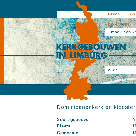
HOME
ZO
DONATIES
- maak een k
alles
Dominicanenkerk en klooster
Soort gebouw:
V
Plaats:
M
Gemeente:
M