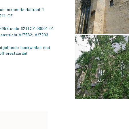
ominikanerkerkstraat 1
211 CZ
6957 code 6211CZ-00001-01
aastricht A/7532; A/7203
itgebreide boekwinkel met
offierestaurant