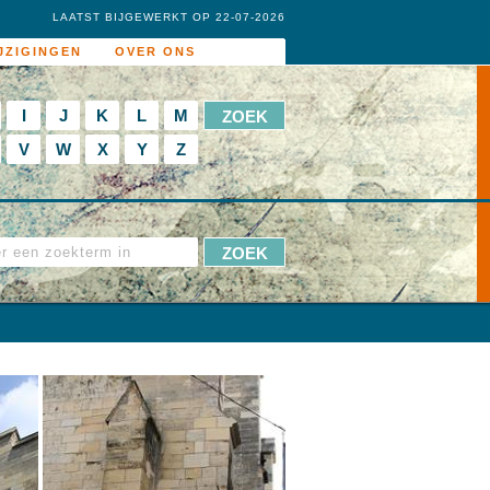
LAATST BIJGEWERKT OP 22-07-2026
JZIGINGEN
OVER ONS
I
J
K
L
M
V
W
X
Y
Z