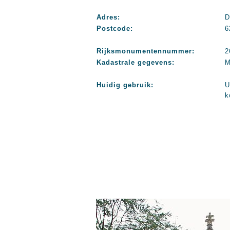
Adres:
D
Postcode:
6
Rijksmonumentennummer:
2
Kadastrale gegevens:
M
Huidig gebruik:
U
k