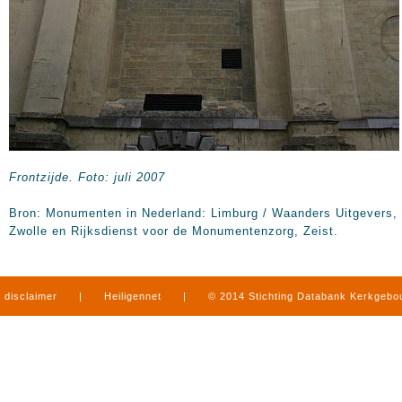
Frontzijde.
Foto: juli 2007
Bron: Monumenten in Nederland: Limburg / Waanders Uitgevers,
Zwolle en Rijksdienst voor de Monumentenzorg, Zeist.
disclaimer
|
Heiligennet
|
© 2014 Stichting Databank Kerkgeb
in Limburg
|
produced by
www.mediamens.nl