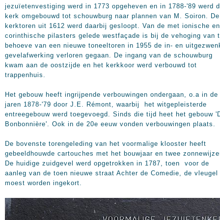
jezuïetenvestiging werd in 1773 opgeheven en in 1788-'89 werd 
kerk omgebouwd tot schouwburg naar plannen van M. Soiron. De
kerktoren uit 1612 werd daarbij gesloopt. Van de met ionische en
corinthische pilasters gelede westfaçade is bij de vehoging van 
behoeve van een nieuwe toneeltoren in 1955 de in- en uitgezwen
gevelafwerking verloren gegaan. De ingang van de schouwburg
kwam aan de oostzijde en het kerkkoor werd verbouwd tot
trappenhuis.
Het gebouw heeft ingrijpende verbouwingen ondergaan, o.a in de
jaren 1878-'79 door J.E. Rémont, waarbij het witgepleisterde
entreegebouw werd toegevoegd. Sinds die tijd heet het gebouw '
Bonbonnière'. Ook in de 20e eeuw vonden verbouwingen plaats.
De bovenste torengeleding van het voormalige klooster heeft
gebeeldhouwde cartouches met het bouwjaar en twee zonnewijze
De huidige zuidgevel werd opgetrokken in 1787, toen voor de
aanleg van de toen nieuwe straat Achter de Comedie, de vleugel
moest worden ingekort.