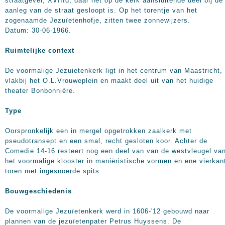
straatgevel, XVIIId, daar het op de kerk aansluitende deel bij de
aanleg van de straat gesloopt is. Op het torentje van het
zogenaamde Jezuïetenhofje, zitten twee zonnewijzers.
Datum: 30-06-1966.
Ruimtelijke context
De voormalige Jezuietenkerk ligt in het centrum van Maastricht,
vlakbij het O.L.Vrouweplein en maakt deel uit van het huidige
theater Bonbonnière.
Type
Oorspronkelijk een in mergel opgetrokken zaalkerk met
pseudotransept en een smal, recht gesloten koor. Achter de
Comedie 14-16 resteert nog een deel van van de westvleugel va
het voormalige klooster in maniëristische vormen en ene vierkan
toren met ingesnoerde spits.
Bouwgeschiedenis
De voormalige Jezuïetenkerk werd in 1606-'12 gebouwd naar
plannen van de jezuïetenpater Petrus Huyssens. De