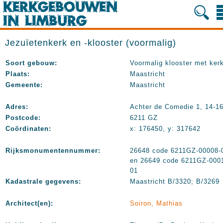
Jezuïetenkerk en -klooster (voormalig)
Soort gebouw:
Voormalig klooster met ker
Plaats:
Maastricht
Gemeente:
Maastricht
Adres:
Achter de Comedie 1, 14-1
Postcode:
6211 GZ
Coördinaten:
x: 176450, y: 317642
Rijksmonumentennummer:
26648 code 6211GZ-00008-
en 26649 code 6211GZ-000
01
Kadastrale gegevens:
Maastricht B/3320; B/3269
Architect(en):
Soiron, Mathias