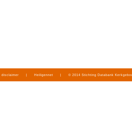
disclaimer
|
Heiligennet
|
© 2014 Stichting Databank Kerkgeb
in Limburg
|
produced by
www.mediamens.nl