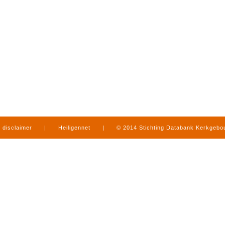
disclaimer
|
Heiligennet
|
© 2014 Stichting Databank Kerkgeb
in Limburg
|
produced by
www.mediamens.nl