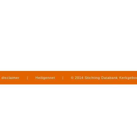
disclaimer
|
Heiligennet
|
© 2014 Stichting Databank Kerkgeb
in Limburg
|
produced by
www.mediamens.nl