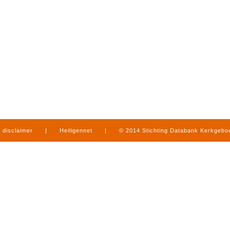
disclaimer
|
Heiligennet
|
© 2014 Stichting Databank Kerkgeb
in Limburg
|
produced by
www.mediamens.nl