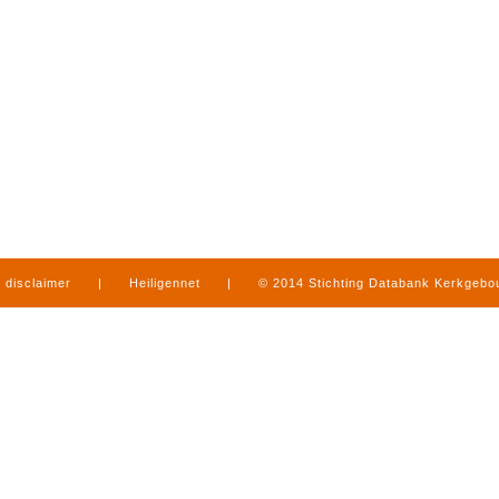
disclaimer
|
Heiligennet
|
© 2014 Stichting Databank Kerkgeb
in Limburg
|
produced by
www.mediamens.nl