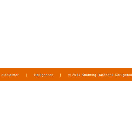
disclaimer
|
Heiligennet
|
© 2014 Stichting Databank Kerkgeb
in Limburg
|
produced by
www.mediamens.nl