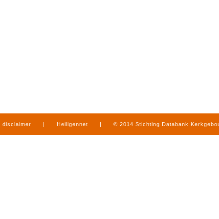
disclaimer
|
Heiligennet
|
© 2014 Stichting Databank Kerkgeb
in Limburg
|
produced by
www.mediamens.nl