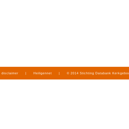
disclaimer
|
Heiligennet
|
© 2014 Stichting Databank Kerkgeb
in Limburg
|
produced by
www.mediamens.nl