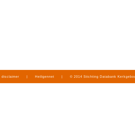
disclaimer
|
Heiligennet
|
© 2014 Stichting Databank Kerkgeb
in Limburg
|
produced by
www.mediamens.nl