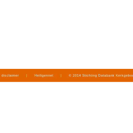
disclaimer
|
Heiligennet
|
© 2014 Stichting Databank Kerkgeb
in Limburg
|
produced by
www.mediamens.nl