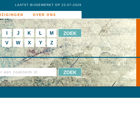
LAATST BIJGEWERKT OP 22-07-2026
JZIGINGEN
OVER ONS
I
J
K
L
M
V
W
X
Y
Z