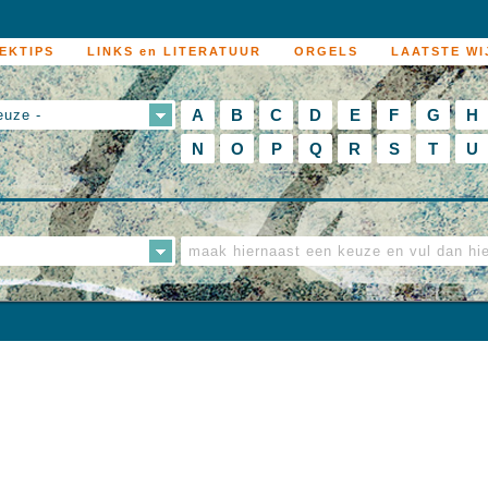
EKTIPS
LINKS en LITERATUUR
ORGELS
LAATSTE WI
A
B
C
D
E
F
G
H
euze -
N
O
P
Q
R
S
T
U