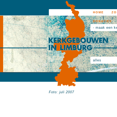
HOME
ZO
DONATIES
- maak een k
alles
Foto: juli 2007