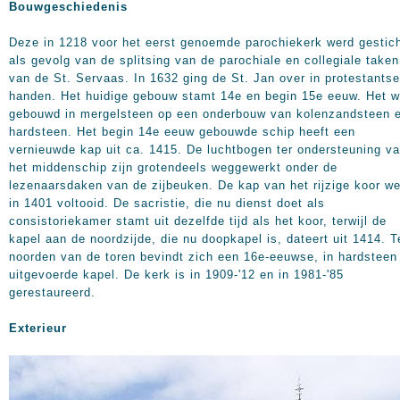
Bouwgeschiedenis
Deze in 1218 voor het eerst genoemde parochiekerk werd gestic
als gevolg van de splitsing van de parochiale en collegiale taken
van de St. Servaas. In 1632 ging de St. Jan over in protestantse
handen. Het huidige gebouw stamt 14e en begin 15e eeuw. Het w
gebouwd in mergelsteen op een onderbouw van kolenzandsteen 
hardsteen. Het begin 14e eeuw gebouwde schip heeft een
vernieuwde kap uit ca. 1415. De luchtbogen ter ondersteuning v
het middenschip zijn grotendeels weggewerkt onder de
lezenaarsdaken van de zijbeuken. De kap van het rijzige koor w
in 1401 voltooid. De sacristie, die nu dienst doet als
consistoriekamer stamt uit dezelfde tijd als het koor, terwijl de
kapel aan de noordzijde, die nu doopkapel is, dateert uit 1414. T
noorden van de toren bevindt zich een 16e-eeuwse, in hardsteen
uitgevoerde kapel. De kerk is in 1909-'12 en in 1981-'85
gerestaureerd.
Exterieur