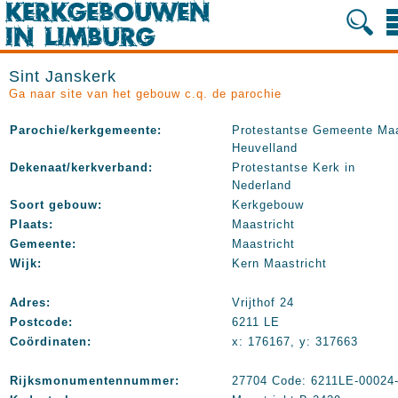
Sint Janskerk
Ga naar site van het gebouw c.q. de parochie
Parochie/kerkgemeente:
Protestantse Gemeente Ma
Heuvelland
Dekenaat/kerkverband:
Protestantse Kerk in
Nederland
Soort gebouw:
Kerkgebouw
Plaats:
Maastricht
Gemeente:
Maastricht
Wijk:
Kern Maastricht
Adres:
Vrijthof 24
Postcode:
6211 LE
Coördinaten:
x: 176167, y: 317663
Rijksmonumentennummer:
27704 Code: 6211LE-00024