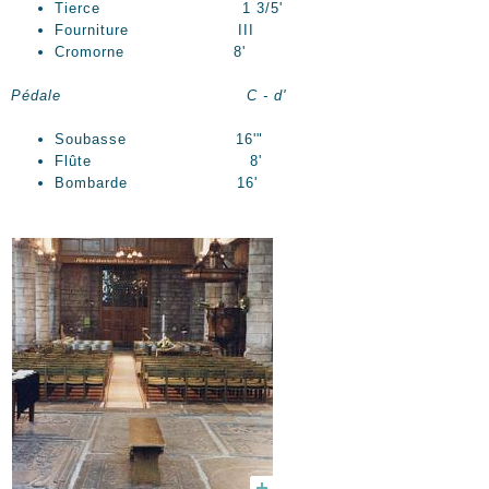
Tierce 1 3/5'
Fourniture III
Cromorne 8'
Pédale C - d'
Soubasse 16'"
Flûte 8'
Bombarde 16'