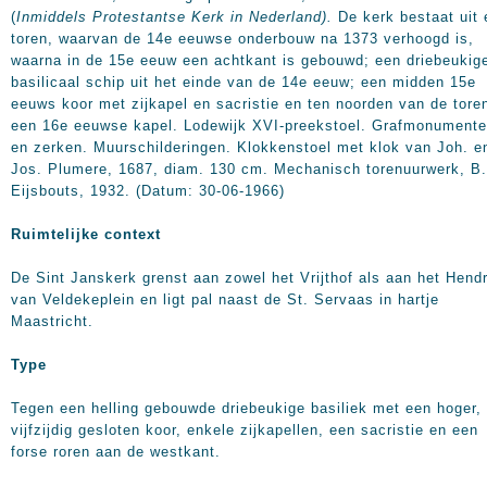
(
Inmiddels Protestantse Kerk in Nederland).
De kerk bestaat uit 
toren, waarvan de 14e eeuwse onderbouw na 1373 verhoogd is,
waarna in de 15e eeuw een achtkant is gebouwd; een driebeukig
basilicaal schip uit het einde van de 14e eeuw; een midden 15e
eeuws koor met zijkapel en sacristie en ten noorden van de tore
een 16e eeuwse kapel. Lodewijk XVI-preekstoel. Grafmonument
en zerken. Muurschilderingen. Klokkenstoel met klok van Joh. e
Jos. Plumere, 1687, diam.
130 cm
. Mechanisch torenuurwerk, B.
Eijsbouts, 1932. (Datum: 30-06-1966)
Ruimtelijke context
De Sint Janskerk grenst aan zowel het Vrijthof als aan het Hendr
van Veldekeplein en ligt pal naast de St. Servaas in hartje
Maastricht.
Type
Tegen een helling gebouwde driebeukige basiliek met een hoger,
vijfzijdig gesloten koor, enkele zijkapellen, een sacristie en een
forse roren aan de westkant.