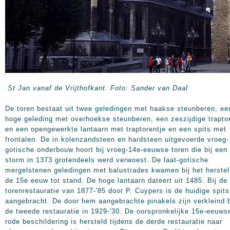
St Jan vanaf de Vrijthofkant. Foto: Sander van Daal
De toren bestaat uit twee geledingen met haakse steunberen, ee
hoge geleding met overhoekse steunberen, een zeszijdige trapto
en een opengewerkte lantaarn met traptorentje en een spits met
frontalen. De in kolenzandsteen en hardsteen uitgevoerde vroeg-
gotische onderbouw hoort bij vroeg-14e-eeuwse toren die bij een
storm in 1373 grotendeels werd verwoest. De laat-gotische
mergelstenen geledingen met balustrades kwamen bij het herstel
de 15e eeuw tot stand. De hoge lantaarn dateert uit 1485. Bij de
torenrestauratie van 1877-'85 door P. Cuypers is de huidige spits
aangebracht. De door hem aangebrachte pinakels zijn verkleind b
de tweede restauratie in 1929-'30. De oorspronkelijke 15e-eeuws
rode beschildering is hersteld tijdens de derde restauratie naar