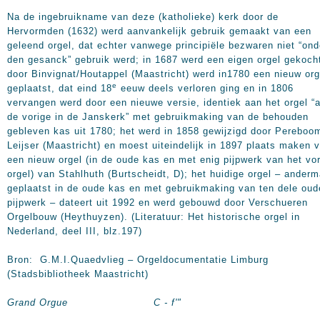
Na de ingebruikname van deze (katholieke) kerk door de
Hervormden (1632) werd aanvankelijk gebruik gemaakt van een
geleend orgel, dat echter vanwege principiële bezwaren niet “ond
den gesanck” gebruik werd; in 1687 werd een eigen orgel gekoch
door Binvignat/Houtappel (Maastricht) werd in1780 een nieuw org
e
geplaatst, dat eind 18
eeuw deels verloren ging en in 1806
vervangen werd door een nieuwe versie, identiek aan het orgel “a
de vorige in de Janskerk” met gebruikmaking van de behouden
gebleven kas uit 1780; het werd in 1858 gewijzigd door Pereboo
Leijser (Maastricht) en moest uiteindelijk in 1897 plaats maken 
een nieuw orgel (in de oude kas en met enig pijpwerk van het vo
orgel) van Stahlhuth (Burtscheidt, D); het huidige orgel – anderm
geplaatst in de oude kas en met gebruikmaking van ten dele oud
pijpwerk – dateert uit 1992 en werd gebouwd door Verschueren
Orgelbouw (Heythuyzen). (Literatuur: Het historische orgel in
Nederland, deel III, blz.197)
Bron: G.M.I.Quaedvlieg – Orgeldocumentatie Limburg
(Stadsbibliotheek Maastricht)
Grand Orgue C - f'"