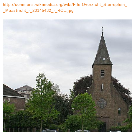
http://commons.wikimedia.org/wiki/File:Overzicht_Sterreplein_-
_Maastricht_-_20145432_-_RCE.jpg