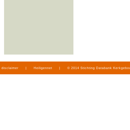
disclaimer
|
Heiligennet
|
© 2014 Stichting Databank Kerkgeb
in Limburg
|
produced by
www.mediamens.nl