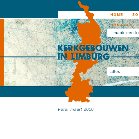
HOME
ZO
DONATIES
- maak een k
alles
Foto: maart 2010