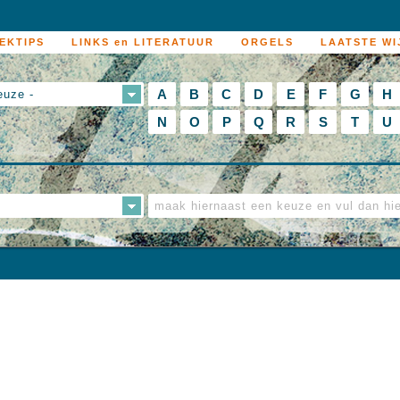
EKTIPS
LINKS en LITERATUUR
ORGELS
LAATSTE WI
A
B
C
D
E
F
G
H
euze -
N
O
P
Q
R
S
T
U