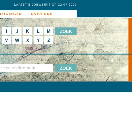
LAATST BIJGEWERKT OP 22-07-2026
JZIGINGEN
OVER ONS
I
J
K
L
M
V
W
X
Y
Z