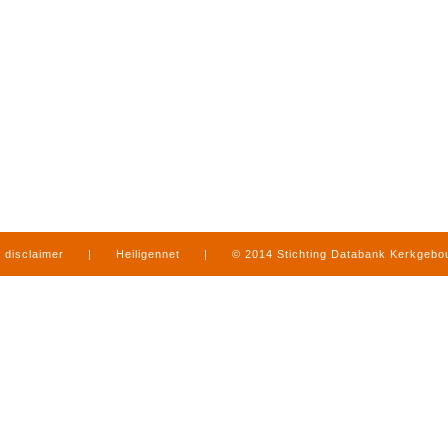
disclaimer
|
Heiligennet
|
© 2014 Stichting Databank Kerkgeb
in Limburg
|
produced by
www.mediamens.nl