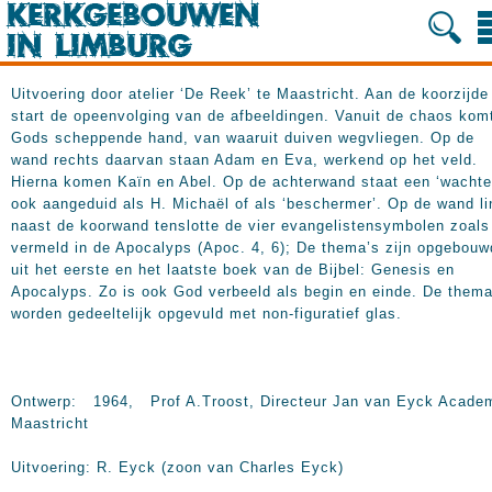
Uitvoering door atelier ‘De Reek’ te Maastricht. Aan de koorzijde
start de opeenvolging van de afbeeldingen. Vanuit de chaos kom
Gods scheppende hand, van waaruit duiven wegvliegen. Op de
wand rechts daarvan staan Adam en Eva, werkend op het veld.
Hierna komen Kaïn en Abel. Op de achterwand staat een ‘wachter
ook aangeduid als H. Michaël of als ‘beschermer’. Op de wand l
naast de koorwand tenslotte de vier evangelistensymbolen zoals
vermeld in de Apocalyps (Apoc. 4, 6); De thema’s zijn opgebouw
uit het eerste en het laatste boek van de Bijbel: Genesis en
Apocalyps. Zo is ook God verbeeld als begin en einde. De thema
worden gedeeltelijk opgevuld met non-figuratief glas.
Ontwerp: 1964, Prof A.Troost, Directeur Jan van Eyck Acade
Maastricht
Uitvoering: R. Eyck (zoon van Charles Eyck)