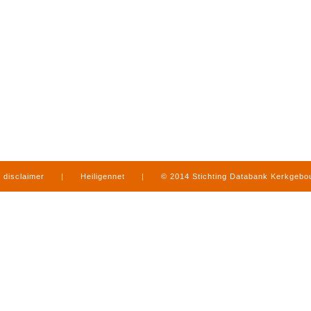
disclaimer
|
Heiligennet
|
© 2014 Stichting Databank Kerkgeb
in Limburg
|
produced by
www.mediamens.nl