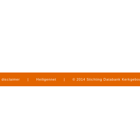
disclaimer
|
Heiligennet
|
© 2014 Stichting Databank Kerkgeb
in Limburg
|
produced by
www.mediamens.nl