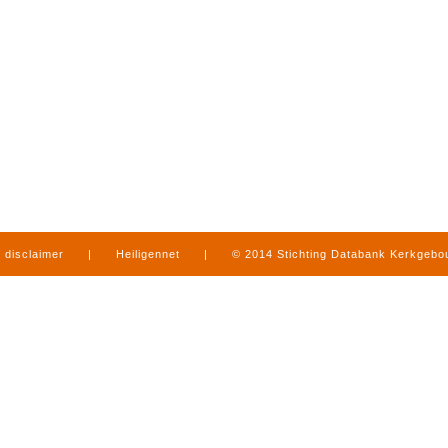
disclaimer
|
Heiligennet
|
© 2014 Stichting Databank Kerkgeb
in Limburg
|
produced by
www.mediamens.nl