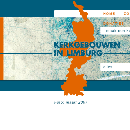
HOME
ZO
DONATIES
- maak een k
alles
Foto: maart 2007