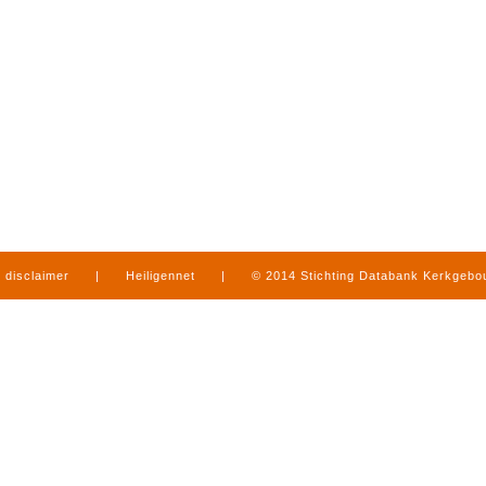
disclaimer
|
Heiligennet
|
© 2014 Stichting Databank Kerkgeb
in Limburg
|
produced by
www.mediamens.nl