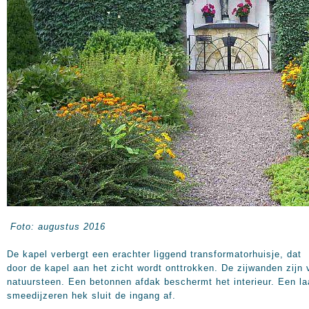
Foto: augustus 2016
De kapel verbergt een erachter liggend transformatorhuisje, dat
door de kapel aan het zicht wordt onttrokken. De zijwanden zijn 
natuursteen. Een betonnen afdak beschermt het interieur. Een l
smeedijzeren hek sluit de ingang af.