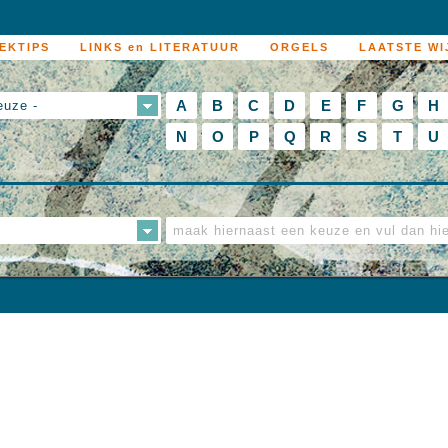
EKTIPS
LINKS en LITERATUUR
ORGELS
LAATSTE WI
A
B
C
D
E
F
G
H
euze -
N
O
P
Q
R
S
T
U