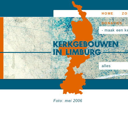
HOME
ZO
DONATIES
- maak een k
alles
Foto: mei 2006