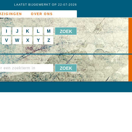
LAATST BIJGEWERKT OP 22-07-2026
JZIGINGEN
OVER ONS
I
J
K
L
M
V
W
X
Y
Z