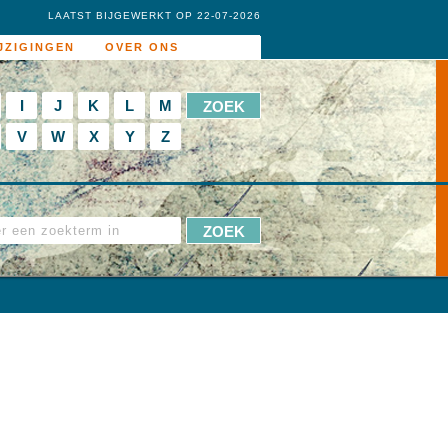
LAATST BIJGEWERKT OP 22-07-2026
JZIGINGEN
OVER ONS
I
J
K
L
M
V
W
X
Y
Z