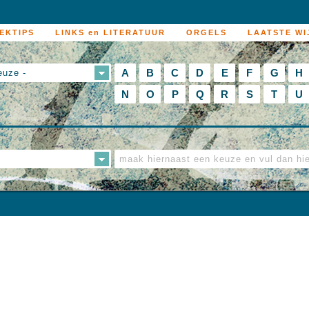
EKTIPS
LINKS en LITERATUUR
ORGELS
LAATSTE WI
A
B
C
D
E
F
G
H
euze -
N
O
P
Q
R
S
T
U