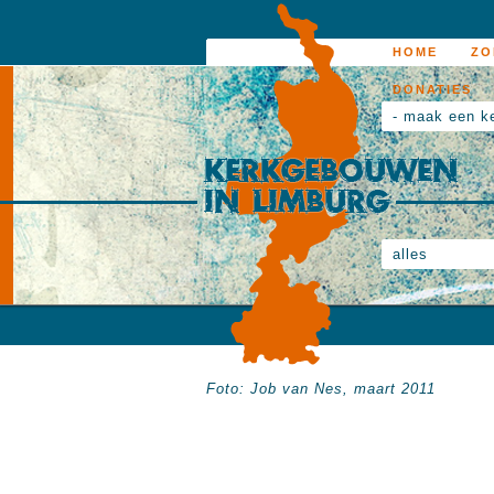
HOME
ZO
DONATIES
- maak een k
alles
Foto: Job van Nes, maart 2011