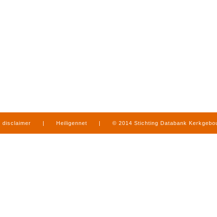
disclaimer
|
Heiligennet
|
© 2014 Stichting Databank Kerkgeb
in Limburg
|
produced by
www.mediamens.nl