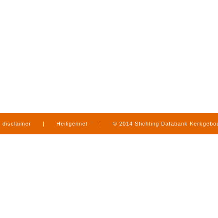
disclaimer
|
Heiligennet
|
© 2014 Stichting Databank Kerkgeb
in Limburg
|
produced by
www.mediamens.nl