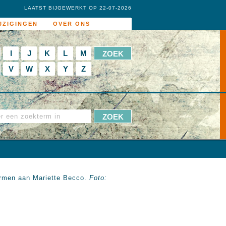
LAATST BIJGEWERKT OP 22-07-2026
JZIGINGEN
OVER ONS
I
J
K
L
M
V
W
X
Y
Z
 Armen aan Mariette Becco.
Foto: