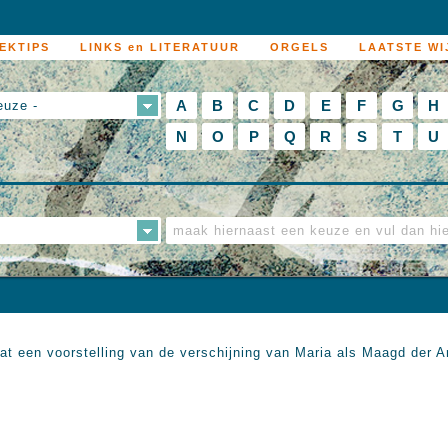
EKTIPS
LINKS en LITERATUUR
ORGELS
LAATSTE WI
A
B
C
D
E
F
G
H
euze -
N
O
P
Q
R
S
T
U
aat een voorstelling van de verschijning van Maria als Maagd der