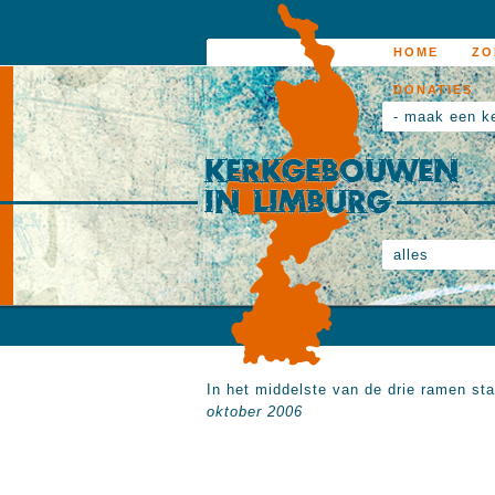
HOME
ZO
DONATIES
- maak een k
alles
In het middelste van de drie ramen st
oktober 2006