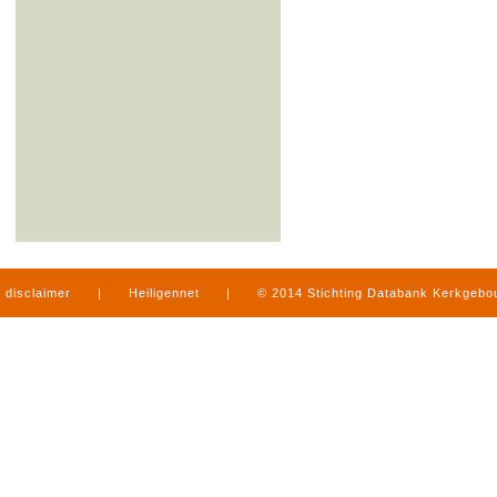
disclaimer
|
Heiligennet
|
© 2014 Stichting Databank Kerkgeb
in Limburg
|
produced by
www.mediamens.nl