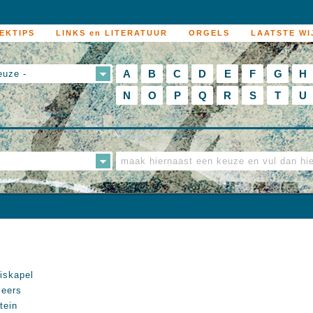
EKTIPS
LINKS en LITERATUUR
ORGELS
LAATSTE WI
A
B
C
D
E
F
G
H
euze -
N
O
P
Q
R
S
T
U
iskapel
eers
tein