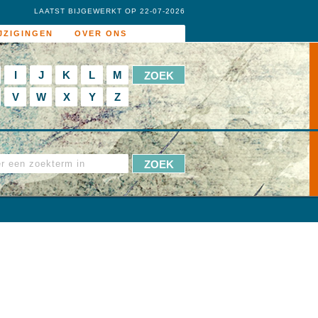
LAATST BIJGEWERKT OP 22-07-2026
JZIGINGEN
OVER ONS
I
J
K
L
M
V
W
X
Y
Z