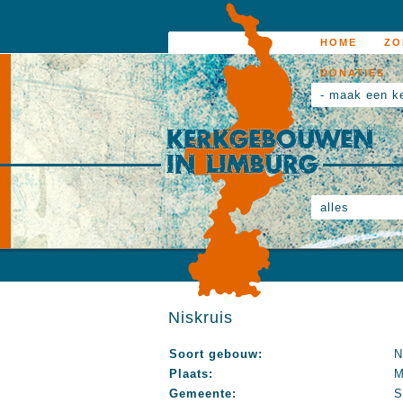
HOME
ZO
DONATIES
- maak een k
alles
Niskruis
Soort gebouw:
N
Plaats:
M
Gemeente:
S