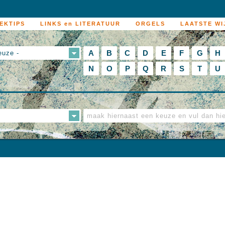
EKTIPS
LINKS en LITERATUUR
ORGELS
LAATSTE WI
A
B
C
D
E
F
G
H
euze -
N
O
P
Q
R
S
T
U