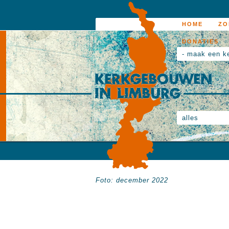
HOME
ZO
DONATIES
- maak een k
alles
Foto: december 2022