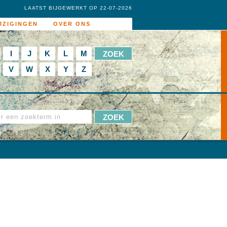
LAATST BIJGEWERKT OP 22-07-2026
JZIGINGEN
OVER ONS
I
J
K
L
M
V
W
X
Y
Z