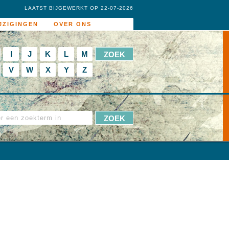
LAATST BIJGEWERKT OP 22-07-2026
JZIGINGEN
OVER ONS
I
J
K
L
M
V
W
X
Y
Z