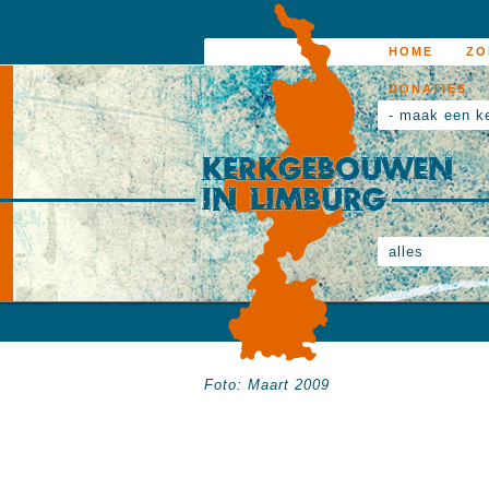
HOME
ZO
DONATIES
- maak een k
alles
Foto: Maart 2009