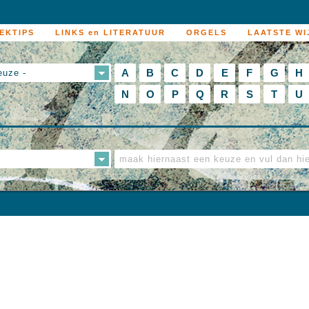
EKTIPS
LINKS en LITERATUUR
ORGELS
LAATSTE WI
A
B
C
D
E
F
G
H
euze -
N
O
P
Q
R
S
T
U