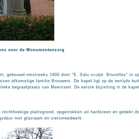
iens voor de Monumentenzorg
t, gebouwd omstreeks 1900 door "E. Salu sculpt. Bruxelles" in o
ssen afkomstige familie Brouwers. De kapel ligt op de eertijds b
eke begraafplaats van Meerssen. De eerste bijzetting in de kapel
 rechthoekige plattegrond, opgetrokken uit hardsteen en gedekt d
angsdeur met glasraam en siersmeedwerk.