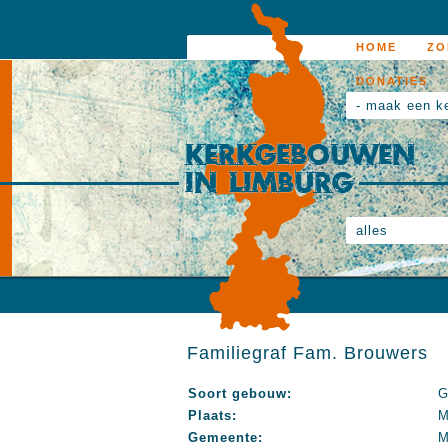
HOME
ZO
DONATIES
- maak een k
alles
Familiegraf Fam. Brouwers
Soort gebouw:
G
Plaats:
M
Gemeente:
M