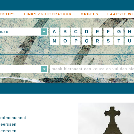
EKTIPS
LINKS en LITERATUUR
ORGELS
LAATSTE WI
A
B
C
D
E
F
G
H
euze -
N
O
P
Q
R
S
T
U
rafmonument
eerssen
eerssen