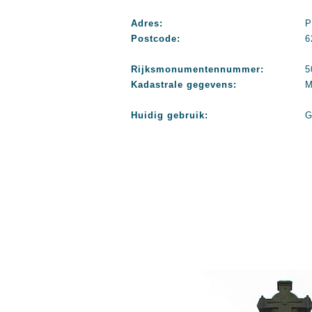
Adres:
P
Postcode:
6
Rijksmonumentennummer:
5
Kadastrale gegevens:
M
Huidig gebruik:
G