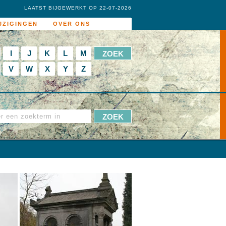
LAATST BIJGEWERKT OP 22-07-2026
JZIGINGEN
OVER ONS
I
J
K
L
M
V
W
X
Y
Z