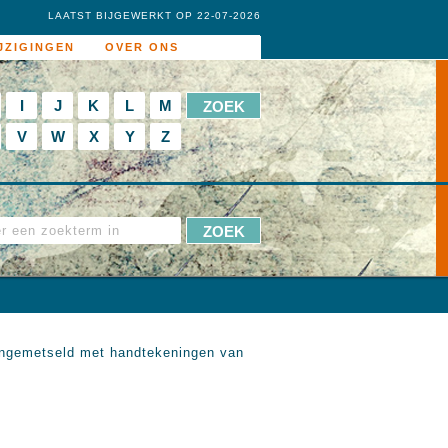
LAATST BIJGEWERKT OP 22-07-2026
JZIGINGEN
OVER ONS
I
J
K
L
M
V
W
X
Y
Z
 ingemetseld met handtekeningen van