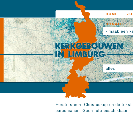
HOME
ZO
DONATIES
- maak een k
alles
Eerste steen: Christuskop en de tekst
parochianen. Geen foto beschikbaar.