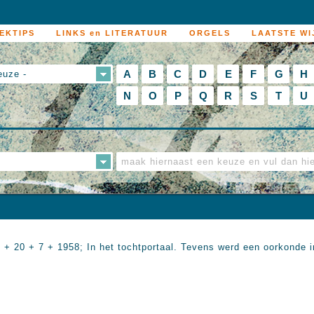
EKTIPS
LINKS en LITERATUUR
ORGELS
LAATSTE WI
A
B
C
D
E
F
G
H
euze -
N
O
P
Q
R
S
T
U
: + 20 + 7 + 1958; In het tochtportaal. Tevens werd een oorkonde