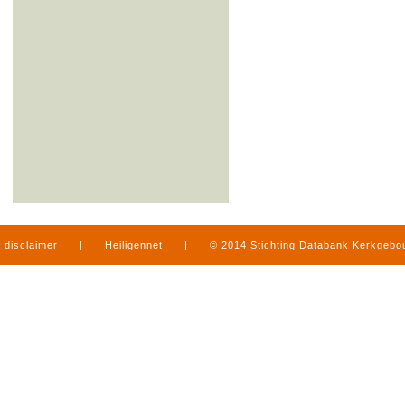
disclaimer
|
Heiligennet
|
© 2014 Stichting Databank Kerkgeb
in Limburg
|
produced by
www.mediamens.nl