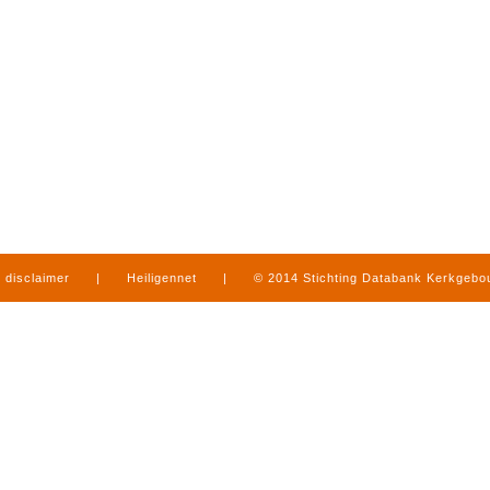
disclaimer
|
Heiligennet
|
© 2014 Stichting Databank Kerkgeb
in Limburg
|
produced by
www.mediamens.nl